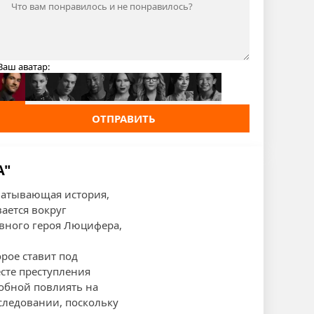
Ваш аватар:
ОТПРАВИТЬ
А"
хватывающая история,
ается вокруг
авного героя Люцифера,
орое ставит под
сте преступления
обной повлиять на
следовании, поскольку