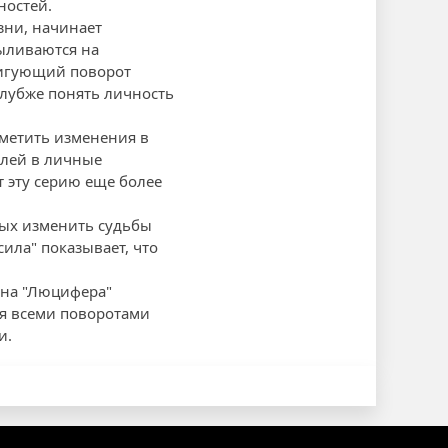
ностей.
зни, начинает
ыливаются на
тригующий поворот
лубже понять личность
аметить изменения в
елей в личные
 эту серию еще более
ных изменить судьбы
ла" показывает, что
она "Люцифера"
ся всеми поворотами
и.