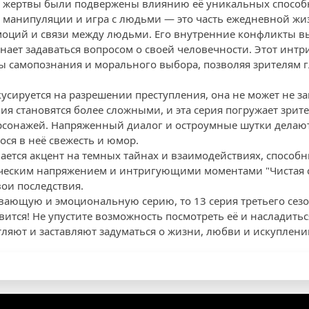
е жертвы были подвержены влиянию её уникальных способ
 манипуляции и игра с людьми — это часть ежедневной жи
моций и связи между людьми. Его внутренние конфликты в
инает задаваться вопросом о своей человечности. Этот ин
 самопознания и морального выбора, позволяя зрителям г
кусируется на разрешении преступления, она не может не з
я становятся более сложными, и эта серия погружает зрит
сонажей. Напряженный диалог и остроумные шутки делают
ся в неё свежесть и юмор.
лается акцент на темных тайнах и взаимодействиях, способ
ческим напряжением и интригующими моментами "Чистая си
ои последствия.
вающую и эмоциональную серию, то 13 серия третьего сез
вится! Не упустите возможность посмотреть её и насладить
тляют и заставляют задуматься о жизни, любви и искуплени