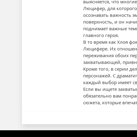
выясняется, что многи
Люцифер, для которого
осознавать важность э
поверхность, и он нач
поднимает важные темы
главного героя.
В то время как Хлоя фо
Люцифере. Их отношени
переживания обоих пер
захватывающей, привно
Кроме того, в серии де
персонажей. С драмати
каждый выбор имеет св
Если вы ищете захваты
обязательно вам понра
сюжета, которые впеча