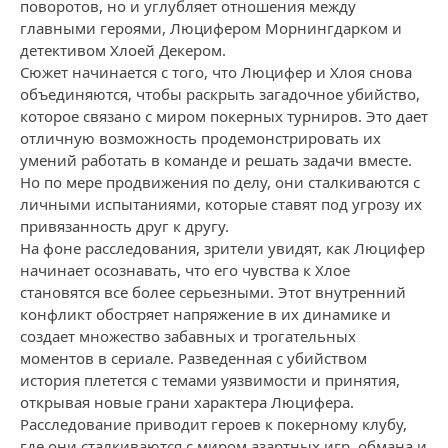
поворотов, но и углубляет отношения между
главными героями, Люцифером Морнингдарком и
детективом Хлоей Декером.
Сюжет начинается с того, что Люцифер и Хлоя снова
объединяются, чтобы раскрыть загадочное убийство,
которое связано с миром покерных турниров. Это дает
отличную возможность продемонстрировать их
умений работать в команде и решать задачи вместе.
Но по мере продвижения по делу, они сталкиваются с
личными испытаниями, которые ставят под угрозу их
привязанность друг к другу.
На фоне расследования, зрители увидят, как Люцифер
начинает осознавать, что его чувства к Хлое
становятся все более серьезными. Этот внутренний
конфликт обостряет напряжение в их динамике и
создает множество забавных и трогательных
моментов в сериале. Разведенная с убийством
история плетется с темами уязвимости и принятия,
открывая новые грани характера Люцифера.
Расследование приводит героев к покерному клубу,
где они сталкиваются с миром азартных игр, обмана и