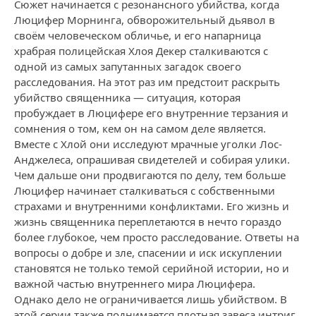
Сюжет начинается с резонансного убийства, когда
Люцифер Морнинга, обворожительный дьявол в
своём человеческом обличье, и его напарница
храбрая полицейская Хлоя Декер сталкиваются с
одной из самых запутанных загадок своего
расследования. На этот раз им предстоит раскрыть
убийство священника — ситуация, которая
пробуждает в Люцифере его внутренние терзания и
сомнения о том, кем он на самом деле является.
Вместе с Хлой они исследуют мрачные уголки Лос-
Анджелеса, опрашивая свидетелей и собирая улики.
Чем дальше они продвигаются по делу, тем больше
Люцифер начинает сталкиваться с собственными
страхами и внутренними конфликтами. Его жизнь и
жизнь священника переплетаются в нечто гораздо
более глубокое, чем просто расследование. Ответы на
вопросы о добре и зле, спасении и иск искуплении
становятся не только темой серийной истории, но и
важной частью внутреннего мира Люцифера.
Однако дело не ограничивается лишь убийством. В
этой серии также поднимается плотная завеса интриг