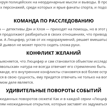
ируя полицейских на неординарные мысли и выводы. В проц
 персонажей, среди которых и ярые фанаты спорта, и подо
.
КОМАНДА ПО РАССЛЕДОВАНИЮ
— детективы Дэн и Хлоя — приходят на помощь, но в этот 
оя продолжают разбираться в своих отношениях, что приво
 А Люцифер, устав от их недоразумений, решает вмешаться 
й дьявол не может просто сидеть сложа руки.
КОНФЛИКТ ЖЕЛАНИЙ
выясняется, что Люцифер и сам становится объектом иссле
ьявольская» натура не всегда отвечает его стремлению быть 
манде, его внутренние конфликты становятся всё более ост
ся в свою сущность, ему придется отвечать не только на во
амом деле является.
УДИВИТЕЛЬНЫЕ ПОВОРОТЫ СОБЫТИЙ
ожиданных поворотов сюжета! Как и в каждой серии «Люциф
ям неожиданные открытия, которые заставят их задуматься 