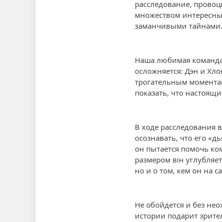
расследование, провоц
множеством интересных
заманчивыми тайнами
Наша любимая команда 
осложняется: Дэн и Хл
трогательным моментам.
показать, что настоящи
В ходе расследования 
осознавать, что его «д
он пытается помочь ко
размером він углубляет
но и о том, кем он на с
Не обойдется и без не
истории подарит зрител