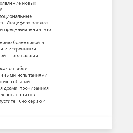
Появление новых
й.
 эмоциональные
икты Люцифера влияют
 и предназначении, что
серию более яркой и
ми и искренними
рой — это падший
осах о любви,
твенными испытаниями,
итию событий.
ая драма, пронизанная
ех поклонников
пустите 10-ю серию 4