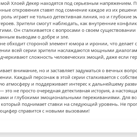
мой Хлоей Декер находятся под серьезным напряжением. 
ные откровения ставят под сомнение каждое из их решени
 роль играет не только детективная линия, но и глубокие
ероев. Зрители смогут наблюдать, как внутренние конфл
угими. Он сталкивается с вопросами о своем существовании
анным выводам о добре и зле.
 не обходит стороной элемент юмора и иронии, что делает 
жении всей серии зрители наслаждаются мощными диалога
дчеркивают сложность человеческих эмоций, даже если ге
ивает внимание, но и заставляет задуматься о вечных вопр
лении. Каждый персонаж в этой серии сталкивается с собс
ую атмосферу и поддерживает интерес к дальнейшему разв
— это не просто очередная детективная история, а настоящ
ми и глубокими эмоциональными переживаниями. Для вс
h, который поднимает ставки на следующий уровень. Не про
 Люцифер справится с новыми вызовами!