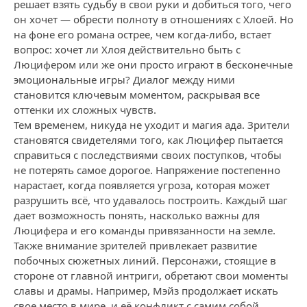
решает взять судьбу в свои руки и добиться того, чего
он хочет — обрести полноту в отношениях с Хлоей. Но
на фоне его романа острее, чем когда-либо, встает
вопрос: хочет ли Хлоя действительно быть с
Люцифером или же они просто играют в бесконечные
эмоциональные игры? Диалог между ними
становится ключевым моментом, раскрывая все
оттенки их сложных чувств.
Тем временем, никуда не уходит и магия ада. Зрители
становятся свидетелями того, как Люцифер пытается
справиться с последствиями своих поступков, чтобы
не потерять самое дорогое. Напряжение постепенно
нарастает, когда появляется угроза, которая может
разрушить всё, что удавалось построить. Каждый шаг
дает возможность понять, насколько важны для
Люцифера и его команды привязанности на земле.
Также внимание зрителей привлекает развитие
побочных сюжетных линий. Персонажи, стоящие в
стороне от главной интриги, обретают свои моменты
славы и драмы. Например, Мэйз продолжает искать
свое место в мире, и её конфликт с самим собой