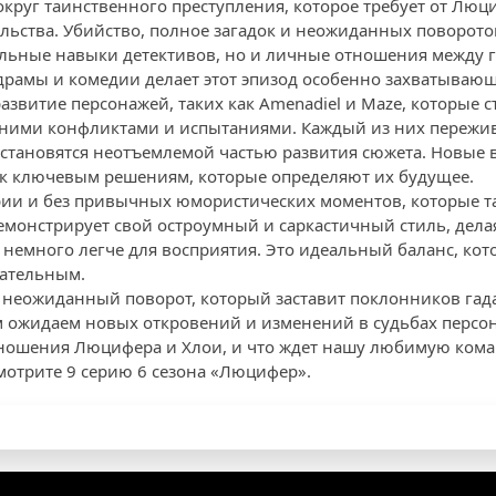
округ таинственного преступления, которое требует от Люц
ьства. Убийство, полное загадок и неожиданных поворотов
альные навыки детективов, но и личные отношения между 
рамы и комедии делает этот эпизод особенно захватываю
азвитие персонажей, таких как Amenadiel и Maze, которые с
ними конфликтами и испытаниями. Каждый из них пережив
становятся неотъемлемой частью развития сюжета. Новые 
 к ключевым решениям, которые определяют их будущее.
ерии и без привычных юмористических моментов, которые 
демонстрирует свой остроумный и саркастичный стиль, дела
емного легче для восприятия. Это идеальный баланс, кот
ательным.
т неожиданный поворот, который заставит поклонников гада
 ожидаем новых откровений и изменений в судьбах персон
отношения Люцифера и Хлои, и что ждет нашу любимую ком
смотрите 9 серию 6 сезона «Люцифер».