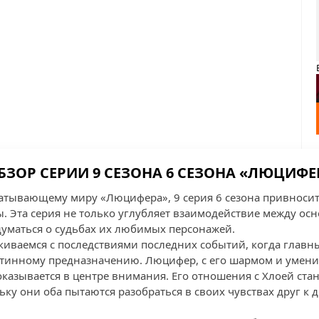
БЗОР СЕРИИ 9 СЕЗОНА 6 СЕЗОНА «ЛЮЦИФЕ
атывающему миру «Люцифера», 9 серия 6 сезона привноси
 Эта серия не только углубляет взаимодействие между ос
адуматься о судьбах их любимых персонажей.
лкиваемся с последствиями последних событий, когда глав
истинному предназначению. Люцифер, с его шармом и умен
казывается в центре внимания. Его отношения с Хлоей стан
у они оба пытаются разобраться в своих чувствах друг к д