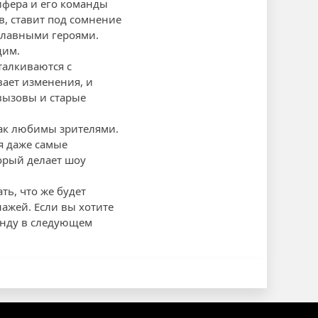
ифера и его команды
, ставит под сомнение
главными героями.
щим.
талкиваются с
ает изменения, и
вызовы и старые
так любимы зрителями.
я даже самые
орый делает шоу
ть, что же будет
ажей. Если вы хотите
анду в следующем