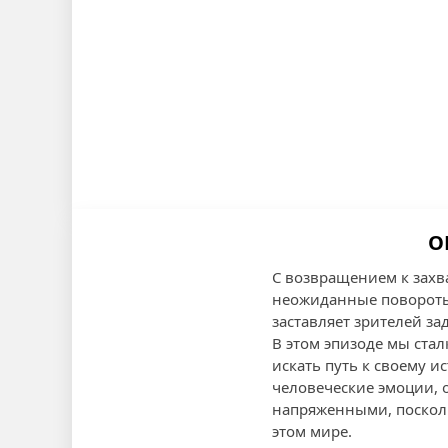
О
С возвращением к захв
неожиданные повороты.
заставляет зрителей з
В этом эпизоде мы ста
искать путь к своему 
человеческие эмоции, о
напряженными, поскольк
этом мире.